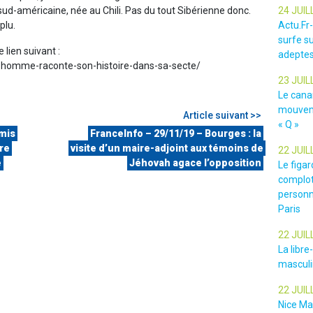
 sud-américaine, née au Chili. Pas du tout Sibérienne donc.
24 JUIL
plu.
Actu.Fr
surfe su
e lien suivant :
adeptes
homme-raconte-son-histoire-dans-sa-secte/
23 JUIL
Le cana
mouveme
Article suivant >>
« Q »
mis
FranceInfo – 29/11/19 – Bourges : la
re
visite d’un maire-adjoint aux témoins de
22 JUIL
e
Jéhovah agace l’opposition
Le figar
complot
personn
Paris
22 JUIL
La libr
masculin
22 JUIL
Nice Ma