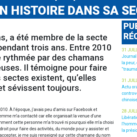
N HISTOIRE DANS SA S
PU
RÉ
s, a été membre de la secte
ndant trois ans. Entre 2010
31 JUIL
té rythmée par des chamans
Journal
la peur,
uses. Il témoigne pour faire
"trauma
sectes existent, qu’elles
31 JUIL
t sévissent toujours.
Actu or
controv
chinois
 2010. À l’époque, j’avais peu d’amis sur Facebook et
28 JUIL
femme m’a contacté car elle organisait la venue d’une
Libérat
ment cette personne m’a trouvé ni pourquoi elle m’a choisi
l'homme
roit pour faire des activités, du monde pour y assister et
la prési
’accepter, je me suis renseigné sur cette chamane du nom