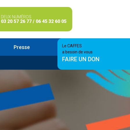
DEUX NUMÉROS
03 20 57 26 77 / 06 45 32 60 05
Le CAFFES
Presse
a besoin de vous
FAIRE UN DON