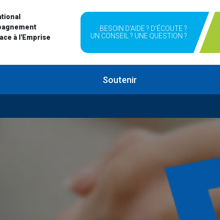
tional
pagnement
BESOIN D'AIDE ? D'ÉCOUTE ?
UN CONSEIL ? UNE QUESTION ?
Face à l'Emprise
Soutenir