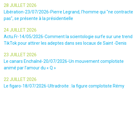
28 JUILLET 2026
Libération-23/07/2026-Pierre Legrand, l'homme qui "ne contracte
pas", se présente à la présidentielle
24 JUILLET 2026
Actu.Fr-14/05/2026-Comment la scientologie surfe sur une trend
TikTok pour attirer les adeptes dans ses locaux de Saint -Denis
23 JUILLET 2026
Le canars Enchaîné-20/07/2026-Un mouvement complotiste
animé par l’amour du « Q »
22 JUILLET 2026
Le figaro-18/07/2026-Ultradroite : la figure complotiste Rémy
Daillet et 14 autres personnes vont être jugés en septembre à Paris
22 JUILLET 2026
La libre-19/07/2026-Andrew Tate, le gourou masculiniste rattrapé
par la justice
22 JUILLET 2026
Nice Matin-16/07/2026-« Ce qui est impressionnant, c’est leur