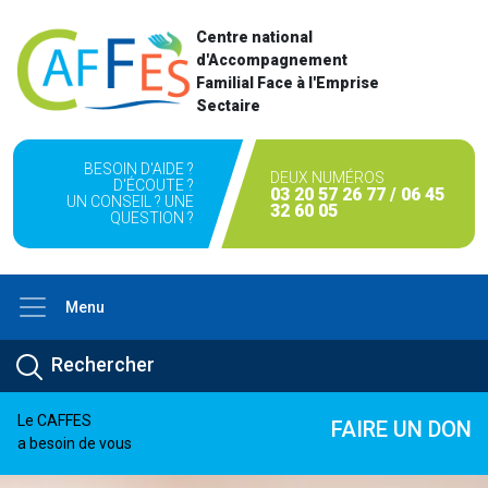
Centre national
d'Accompagnement
Familial Face à l'Emprise
Sectaire
BESOIN D'AIDE ?
DEUX NUMÉROS
D'ÉCOUTE ?
03 20 57 26 77 / 06 45
UN CONSEIL ? UNE
32 60 05
QUESTION ?
Menu
Le CAFFES
FAIRE UN DON
a besoin de vous