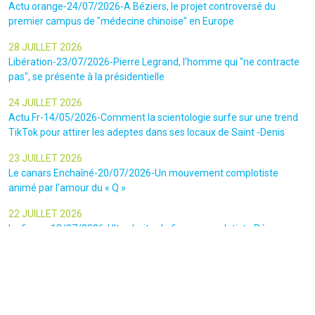
Actu orange-24/07/2026-A Béziers, le projet controversé du
premier campus de "médecine chinoise" en Europe
28 JUILLET 2026
Libération-23/07/2026-Pierre Legrand, l'homme qui "ne contracte
pas", se présente à la présidentielle
24 JUILLET 2026
Actu.Fr-14/05/2026-Comment la scientologie surfe sur une trend
TikTok pour attirer les adeptes dans ses locaux de Saint -Denis
23 JUILLET 2026
Le canars Enchaîné-20/07/2026-Un mouvement complotiste
animé par l’amour du « Q »
22 JUILLET 2026
Le figaro-18/07/2026-Ultradroite : la figure complotiste Rémy
Daillet et 14 autres personnes vont être jugés en septembre à Paris
22 JUILLET 2026
La libre-19/07/2026-Andrew Tate, le gourou masculiniste rattrapé
par la justice