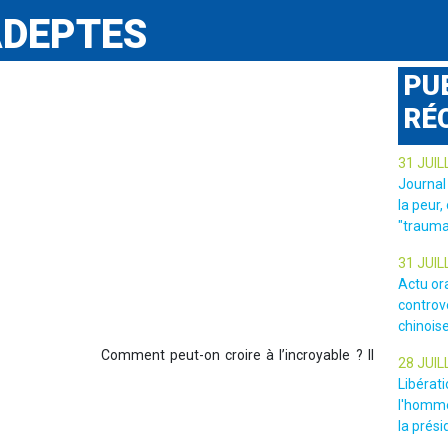
ADEPTES
PU
RÉ
31 JUIL
Journal
la peur,
"trauma
31 JUIL
Actu or
controv
chinois
Comment peut-on croire à l’incroyable ? Il
28 JUIL
Libérat
l'homme
la prési