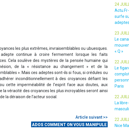
24 JUIL
Actu.Fr
surfe su
adeptes
23 JUIL
Le cana
mouveme
oyances les plus extrêmes, invraisemblables ou ubuesques.
« Q »
un adepte continue à croire fermement lorsque les faits
ces. Cela soulève des mystères de la pensée humaine qui
22 JUIL
dhésion, de la « résistance au changement » et de la
Le figar
blables ». Mais ces adeptes sont-ils si fous, si crédules ou
complot
r adhérer inconditionnellement à des croyances défiant les
personn
ou cette imperméabilité de l’esprit face aux doutes, aux
Paris
de la véracité des croyances les plus incroyables seront ainsi
e la déraison de l’acteur social.
22 JUIL
La libr
masculin
Article suivant >>
22 JUIL
ADOS COMMENT ON VOUS MANIPULE
Nice Ma