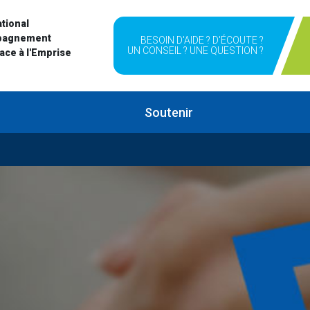
tional
pagnement
BESOIN D'AIDE ? D'ÉCOUTE ?
UN CONSEIL ? UNE QUESTION ?
Face à l'Emprise
Soutenir