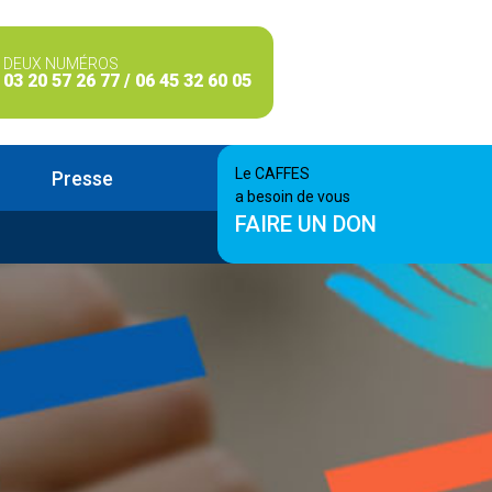
DEUX NUMÉROS
03 20 57 26 77 / 06 45 32 60 05
Le CAFFES
Presse
a besoin de vous
FAIRE UN DON