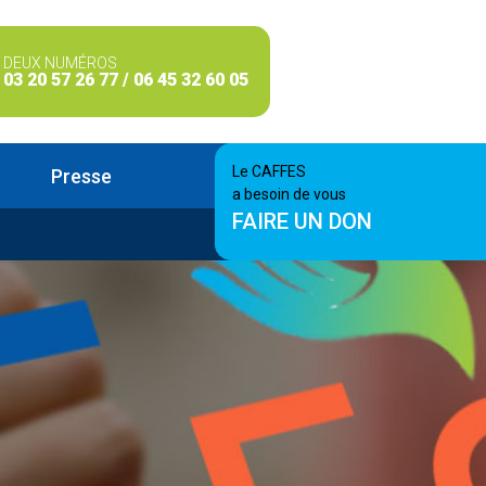
DEUX NUMÉROS
03 20 57 26 77 / 06 45 32 60 05
Le CAFFES
Presse
a besoin de vous
FAIRE UN DON