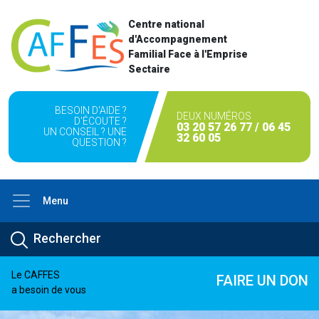
Centre national
d'Accompagnement
Familial Face à l'Emprise
Sectaire
BESOIN D'AIDE ?
DEUX NUMÉROS
D'ÉCOUTE ?
03 20 57 26 77 / 06 45
UN CONSEIL ? UNE
32 60 05
QUESTION ?
Menu
Le CAFFES
FAIRE UN DON
a besoin de vous