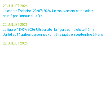
23 JUILLET 2026
Le canars Enchaîné-20/07/2026-Un mouvement complotiste
animé par l’amour du « Q »
22 JUILLET 2026
Le figaro-18/07/2026-Ultradroite : la figure complotiste Rémy
Daillet et 14 autres personnes vont être jugés en septembre à Paris
22 JUILLET 2026
La libre-19/07/2026-Andrew Tate, le gourou masculiniste rattrapé
par la justice
22 JUILLET 2026
Nice Matin-16/07/2026-« Ce qui est impressionnant, c’est leur
capacité à influer sur les gens » : le patron des gendarmes raconte
l’emprise sectaire qui régnait lors des cérémonies chamaniques
dans la région de Nice
Restons connectés