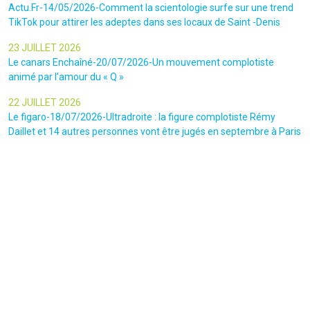
Actu.Fr-14/05/2026-Comment la scientologie surfe sur une trend
TikTok pour attirer les adeptes dans ses locaux de Saint -Denis
23 JUILLET 2026
Le canars Enchaîné-20/07/2026-Un mouvement complotiste
animé par l’amour du « Q »
22 JUILLET 2026
Le figaro-18/07/2026-Ultradroite : la figure complotiste Rémy
Daillet et 14 autres personnes vont être jugés en septembre à Paris
22 JUILLET 2026
La libre-19/07/2026-Andrew Tate, le gourou masculiniste rattrapé
par la justice
22 JUILLET 2026
Nice Matin-16/07/2026-« Ce qui est impressionnant, c’est leur
capacité à influer sur les gens » : le patron des gendarmes raconte
l’emprise sectaire qui régnait lors des cérémonies chamaniques
dans la région de Nice