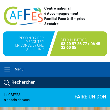
Centre national
d'Accompagnement
Familial Face à l'Emprise
Sectaire
BESOIN D'AIDE ?
DEUX NUMÉROS
D'ÉCOUTE ?
03 20 57 26 77 / 06 45
UN CONSEIL ? UNE
32 60 05
QUESTION ?
Menu
Le CAFFES
FAIRE UN DON
a besoin de vous