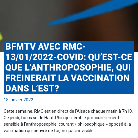
BFMTV AVEC RMC-
13/01/2022-COVID: QU’EST-CE
QUE L’ANTHROPOSOPHIE, QUI
FREINERAIT LA VACCINATION
DANS L’EST?
18 janvier 2022
Cette semaine, RMC est en direct de l’Alsace chaque matin à 7h10.
Ce jeudi, focus sur le Haut-Rhin qui semble particulièrement
sensible à l’anthroposophie, courant « philosophique » opposé à la
vaccination qui oeuvre de façon quasi-invisible.