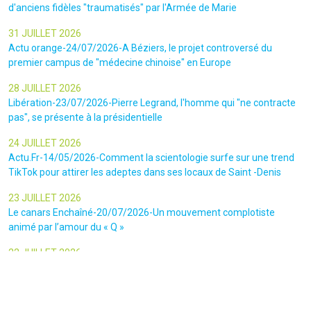
d'anciens fidèles "traumatisés" par l'Armée de Marie
31 JUILLET 2026
Actu orange-24/07/2026-A Béziers, le projet controversé du
premier campus de "médecine chinoise" en Europe
28 JUILLET 2026
Libération-23/07/2026-Pierre Legrand, l'homme qui "ne contracte
pas", se présente à la présidentielle
24 JUILLET 2026
Actu.Fr-14/05/2026-Comment la scientologie surfe sur une trend
TikTok pour attirer les adeptes dans ses locaux de Saint -Denis
23 JUILLET 2026
Le canars Enchaîné-20/07/2026-Un mouvement complotiste
animé par l’amour du « Q »
22 JUILLET 2026
Le figaro-18/07/2026-Ultradroite : la figure complotiste Rémy
Daillet et 14 autres personnes vont être jugés en septembre à Paris
22 JUILLET 2026