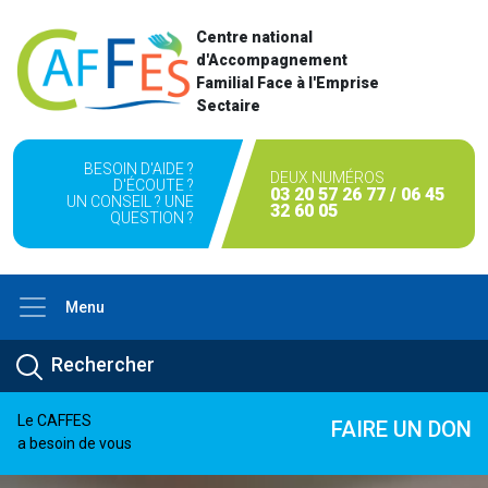
Centre national
d'Accompagnement
Familial Face à l'Emprise
Sectaire
BESOIN D'AIDE ?
DEUX NUMÉROS
D'ÉCOUTE ?
03 20 57 26 77 / 06 45
UN CONSEIL ? UNE
32 60 05
QUESTION ?
Menu
Le CAFFES
FAIRE UN DON
a besoin de vous