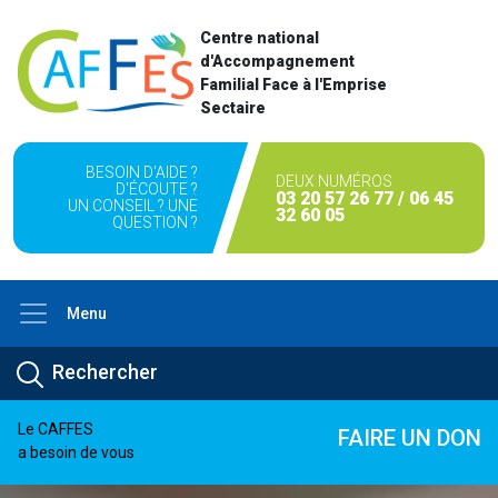
Centre national
d'Accompagnement
Familial Face à l'Emprise
Sectaire
BESOIN D'AIDE ?
DEUX NUMÉROS
D'ÉCOUTE ?
03 20 57 26 77 / 06 45
UN CONSEIL ? UNE
32 60 05
QUESTION ?
Menu
Le CAFFES
FAIRE UN DON
a besoin de vous