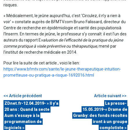
risques.
« Médicalement, le jeûne aujourd’hui, c’est ‘Circulez, il n’y a rien à
voir' » constate auprès de BFMTV.com Bruno Falissard, directeur du
Centre de recherche en épidémiologie et santé des populationsà
l’Inserm. En termes de jeûne, le professeur s’y connaît: il est l’un des
auteurs du rapport E
valuation de l’efficacité de la pratique du jeûne
comme pratique à visée préventive ou thérapeutique
, mené par
l’institut de recherche médicale en 2014.
Pour lire la suite de cet article , voici le lien:
https://www.bfmtv.com/sante/le-jeune-therapeutique-intuition-
prometteuse-ou-pratique-a-risque-1692016.html
<< Article précédent
Article suivant >>
ZDnet.fr-12.04.2019- » Il y’a
La presse-
20 ans : Quand la secte
15.05.2019-« Drame de
Aum s’essaye à la
Granby: des fonds récoltés
programmation de
iront à un groupe
logiciels »
complotiste »