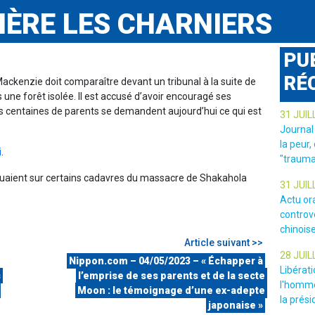
IÈRE LES CHARNIERS
PU
RÉ
ackenzie doit comparaître devant un tribunal à la suite de
une forêt isolée. Il est accusé d’avoir encouragé ses
Des centaines de parents se demandent aujourd’hui ce qui est
31 JUIL
Journal
la peur,
i
.
"trauma
uaient sur certains cadavres du massacre de Shakahola
31 JUIL
Actu or
controv
chinois
Article suivant >>
28 JUIL
Nippon.com – 04/05/2023 – « Échapper à
Libérat
s
l’emprise de ses parents et de la secte
l'homme
Moon : le témoignage d’une ex-adepte
la prési
japonaise »