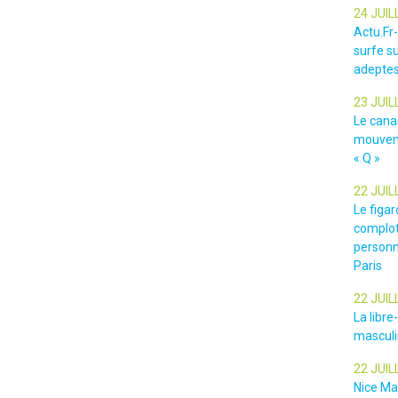
24 JUIL
Actu.Fr
surfe su
adeptes
23 JUIL
Le cana
mouveme
« Q »
22 JUIL
Le figar
complot
personn
Paris
22 JUIL
La libr
masculin
22 JUIL
Nice Ma