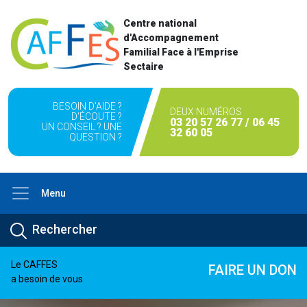
Centre national
d'Accompagnement
Familial Face à l'Emprise
Sectaire
BESOIN D'AIDE ?
DEUX NUMÉROS
D'ÉCOUTE ?
03 20 57 26 77 / 06 45
UN CONSEIL ? UNE
32 60 05
QUESTION ?
Menu
Le CAFFES
FAIRE UN DON
a besoin de vous