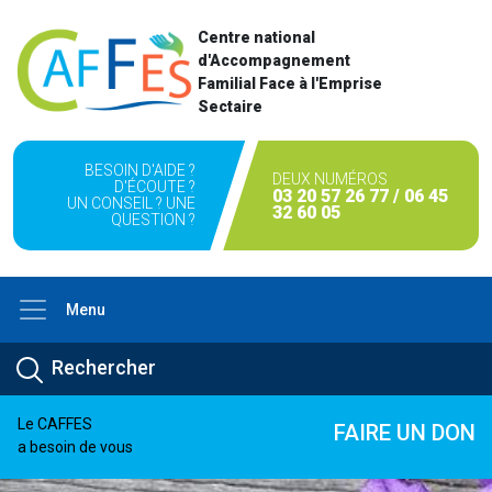
Centre national
d'Accompagnement
Familial Face à l'Emprise
Sectaire
BESOIN D'AIDE ?
DEUX NUMÉROS
D'ÉCOUTE ?
03 20 57 26 77 / 06 45
UN CONSEIL ? UNE
32 60 05
QUESTION ?
Menu
Le CAFFES
FAIRE UN DON
a besoin de vous