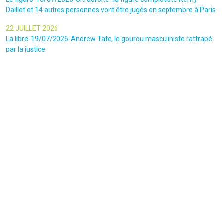
Daillet et 14 autres personnes vont être jugés en septembre à Paris
22 JUILLET 2026
La libre-19/07/2026-Andrew Tate, le gourou masculiniste rattrapé
par la justice
22 JUILLET 2026
Nice Matin-16/07/2026-« Ce qui est impressionnant, c’est leur
capacité à influer sur les gens » : le patron des gendarmes raconte
l’emprise sectaire qui régnait lors des cérémonies chamaniques
dans la région de Nice
Restons connectés
Suivez nos actions