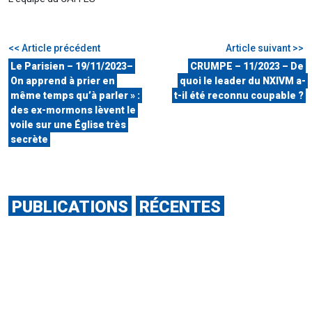
<< Article précédent
Article suivant >>
Le Parisien – 19/11/2023–
CRUMPE – 11/2023 – De
On apprend à prier en
quoi le leader du NXIVM a-
même temps qu’à parler » :
t-il été reconnu coupable ?
des ex-mormons lèvent le
voile sur une Église très
secrète
PUBLICATIONS
RÉCENTES
31 JUILLET 2026
Journal de Québec-29/07/2026-Manipulés par la peur, oppressés :
d'anciens fidèles "traumatisés" par l'Armée de Marie
31 JUILLET 2026
Actu orange-24/07/2026-A Béziers, le projet controversé du