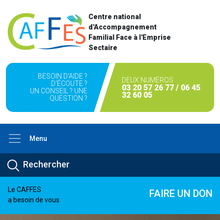
Centre national
d'Accompagnement
Familial Face à l'Emprise
Sectaire
BESOIN D'AIDE ?
DEUX NUMÉROS
D'ÉCOUTE ?
03 20 57 26 77 / 06 45
UN CONSEIL ? UNE
32 60 05
QUESTION ?
Menu
Le CAFFES
FAIRE UN DON
a besoin de vous