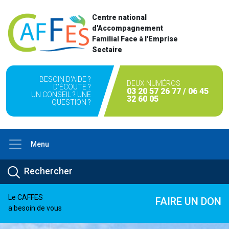
Centre national
d'Accompagnement
Familial Face à l'Emprise
Sectaire
BESOIN D'AIDE ?
DEUX NUMÉROS
D'ÉCOUTE ?
03 20 57 26 77 / 06 45
UN CONSEIL ? UNE
32 60 05
QUESTION ?
Menu
Le CAFFES
FAIRE UN DON
a besoin de vous