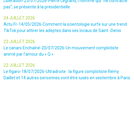
Libération-23/07/2026-Pierre Legrand, l'homme qui "ne contracte
pas", se présente à la présidentielle
24 JUILLET 2026
Actu.Fr-14/05/2026-Comment la scientologie surfe sur une trend
TikTok pour attirer les adeptes dans ses locaux de Saint -Denis
23 JUILLET 2026
Le canars Enchaîné-20/07/2026-Un mouvement complotiste
animé par l’amour du « Q »
22 JUILLET 2026
Le figaro-18/07/2026-Ultradroite : la figure complotiste Rémy
Daillet et 14 autres personnes vont être jugés en septembre à Paris
22 JUILLET 2026
La libre-19/07/2026-Andrew Tate, le gourou masculiniste rattrapé
par la justice
22 JUILLET 2026
Nice Matin-16/07/2026-« Ce qui est impressionnant, c’est leur
capacité à influer sur les gens » : le patron des gendarmes raconte
l’emprise sectaire qui régnait lors des cérémonies chamaniques