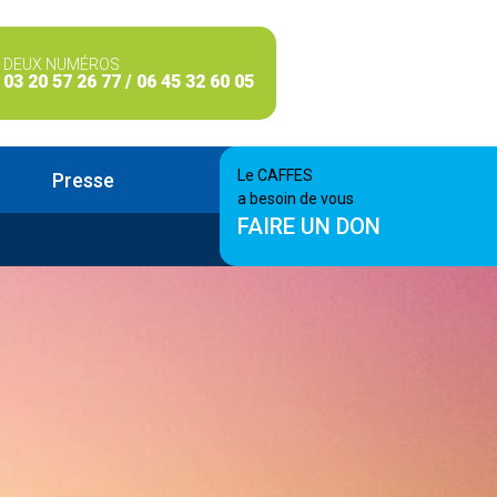
DEUX NUMÉROS
03 20 57 26 77 / 06 45 32 60 05
Le CAFFES
Presse
a besoin de vous
FAIRE UN DON