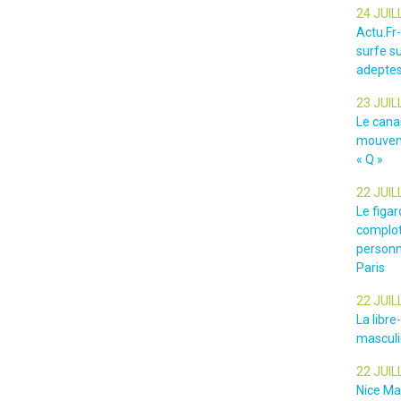
24 JUIL
Actu.Fr
surfe su
adeptes
23 JUIL
Le cana
mouveme
« Q »
22 JUIL
Le figar
complot
personn
Paris
22 JUIL
La libr
masculin
22 JUIL
Nice Ma