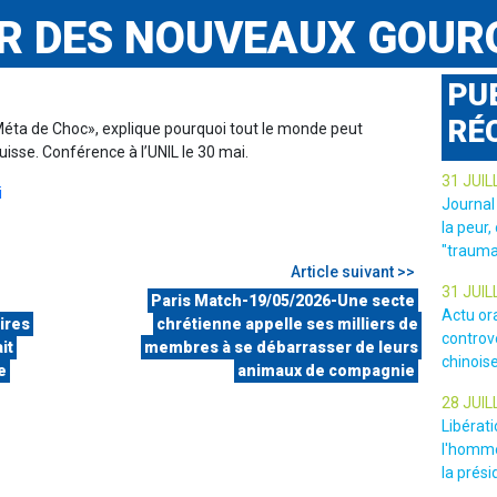
UR DES NOUVEAUX GOUR
PU
RÉ
«Méta de Choc», explique pourquoi tout le monde peut
sse. Conférence à l’UNIL le 30 mai.
31 JUIL
i
Journal
la peur,
"trauma
Article suivant >>
31 JUIL
Paris Match-19/05/2026-Une secte
Actu or
ires
chrétienne appelle ses milliers de
controv
it
membres à se débarrasser de leurs
chinois
e
animaux de compagnie
28 JUIL
Libérat
l'homme
la prési