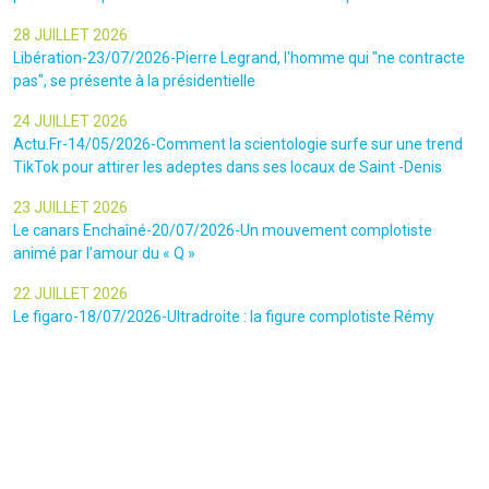
28 JUILLET 2026
Libération-23/07/2026-Pierre Legrand, l'homme qui "ne contracte
pas", se présente à la présidentielle
24 JUILLET 2026
Actu.Fr-14/05/2026-Comment la scientologie surfe sur une trend
TikTok pour attirer les adeptes dans ses locaux de Saint -Denis
23 JUILLET 2026
Le canars Enchaîné-20/07/2026-Un mouvement complotiste
animé par l’amour du « Q »
22 JUILLET 2026
Le figaro-18/07/2026-Ultradroite : la figure complotiste Rémy
Daillet et 14 autres personnes vont être jugés en septembre à Paris
22 JUILLET 2026
La libre-19/07/2026-Andrew Tate, le gourou masculiniste rattrapé
par la justice
22 JUILLET 2026