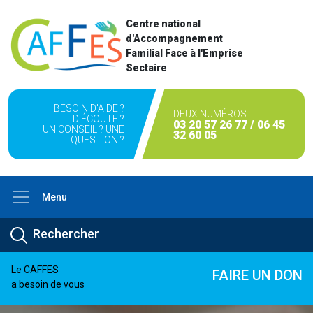
Centre national
d'Accompagnement
Familial Face à l'Emprise
Sectaire
BESOIN D'AIDE ?
DEUX NUMÉROS
D'ÉCOUTE ?
03 20 57 26 77 / 06 45
UN CONSEIL ? UNE
32 60 05
QUESTION ?
Menu
Le CAFFES
FAIRE UN DON
a besoin de vous